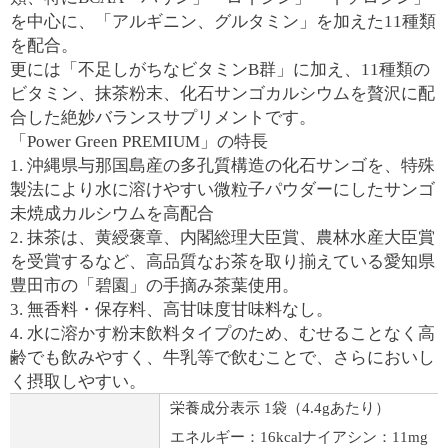
を中心に、「アルギニン、グルタミン」を加えた11種類
を配合。
更には「不足しがちなビタミンB群」に加え、11種類の
ビタミン、抹茶粉末、化石サンゴカルシウムを贅沢に配
合した絶妙バランスサプリメントです。
「Power Green PREMIUM」の特長
1. 沖縄県与那国島産の多孔質構造の化石サンゴを、特殊
製法により水に溶けやすい微粒子パウダーにしたサンゴ
未焼成カルシウムを高配合
2. 抹茶は、黄綬褒章、内閣総理大臣賞、農林水産大臣賞
を受賞するなど、高品質なお茶を取り揃えている愛知県
豊田市の「碧園」の手摘み茶葉使用。
3. 無香料・保存料、高甘味度甘味料なし。
4. 水に溶かす粉末飲料タイプのため、むせることなく高
齢でも飲みやすく、牛乳等で飲むことで、さらにおいし
く摂取しやすい。
栄養成分表示 1袋（4.4gあたり）
エネルギー：16kcal
ナイアシン：11mg