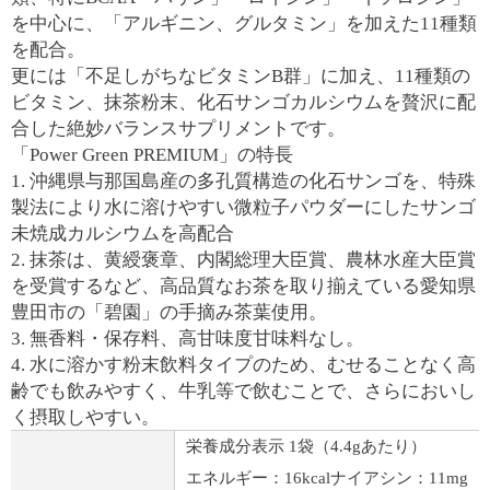
を中心に、「アルギニン、グルタミン」を加えた11種類
を配合。
更には「不足しがちなビタミンB群」に加え、11種類の
ビタミン、抹茶粉末、化石サンゴカルシウムを贅沢に配
合した絶妙バランスサプリメントです。
「Power Green PREMIUM」の特長
1. 沖縄県与那国島産の多孔質構造の化石サンゴを、特殊
製法により水に溶けやすい微粒子パウダーにしたサンゴ
未焼成カルシウムを高配合
2. 抹茶は、黄綬褒章、内閣総理大臣賞、農林水産大臣賞
を受賞するなど、高品質なお茶を取り揃えている愛知県
豊田市の「碧園」の手摘み茶葉使用。
3. 無香料・保存料、高甘味度甘味料なし。
4. 水に溶かす粉末飲料タイプのため、むせることなく高
齢でも飲みやすく、牛乳等で飲むことで、さらにおいし
く摂取しやすい。
栄養成分表示 1袋（4.4gあたり）
エネルギー：16kcal
ナイアシン：11mg